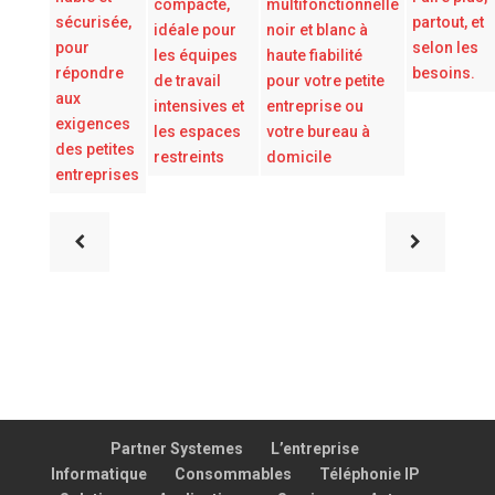
compacte,
multifonctionnelle
sécurisée,
partout, et
idéale pour
noir et blanc à
pour
selon les
les équipes
haute fiabilité
répondre
besoins.
de travail
pour votre petite
aux
intensives et
entreprise ou
exigences
les espaces
votre bureau à
des petites
restreints
domicile
entreprises
Partner Systemes
L’entreprise
Informatique
Consommables
Téléphonie IP