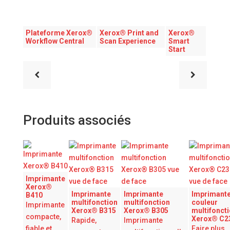
Plateforme Xerox®
Xerox® Print and
Xerox®
Workflow Central
Scan Experience
Smart
Start
Produits associés
Imprimante
Xerox®
Imprimante
Imprimante
Imprimant
B410
multifonction
multifonction
couleur
Imprimante
Xerox® B315
Xerox® B305
multifonct
compacte,
Xerox® C2
Rapide,
Imprimante
fiable et
Faire plus,