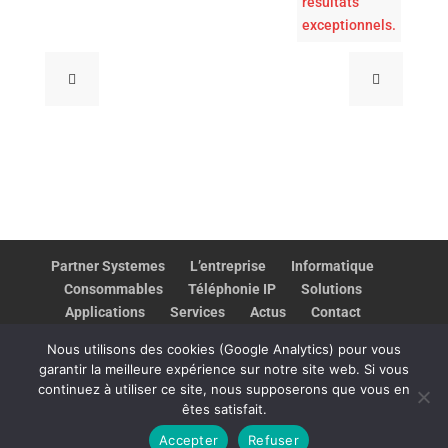
résultats
exceptionnels.
Partner Systemes
L’entreprise
Informatique
Consommables
Téléphonie IP
Solutions
Applications
Services
Actus
Contact
Assistance
​‌‍⠀​‌‍⠀​‌‍⠀
Nous utilisons des cookies (Google Analytics) pour vous
garantir la meilleure expérience sur notre site web. Si vous
continuez à utiliser ce site, nous supposerons que vous en
êtes satisfait.
Partner Systemes
|
Mentions Légales
|
Made with ❤️ by
Accepter
Refuser
BeWithYou