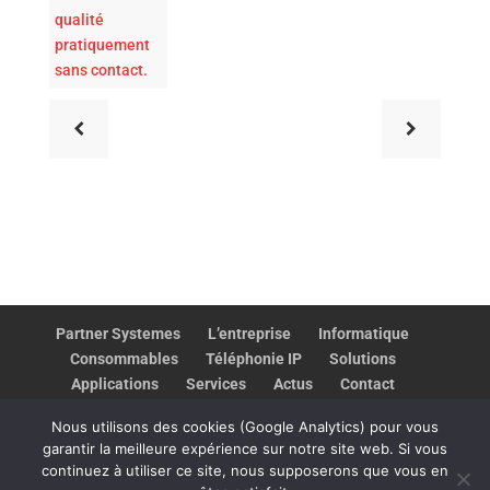
qualité
pratiquement
sans contact.
Partner Systemes
L’entreprise
Informatique
Consommables
Téléphonie IP
Solutions
Applications
Services
Actus
Contact
Assistance
​‌‍⠀​‌‍⠀​‌‍⠀
Nous utilisons des cookies (Google Analytics) pour vous
garantir la meilleure expérience sur notre site web. Si vous
continuez à utiliser ce site, nous supposerons que vous en